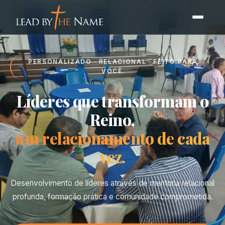
PERSONALIZADO · RELACIONAL · FEITO PARA
VOCÊ.
Líderes que transformam o
Reino,
um relacionamento de cada
vez.
Desenvolvimento de líderes através de mentoria relacional
profunda, formação prática e comunidade comprometida.