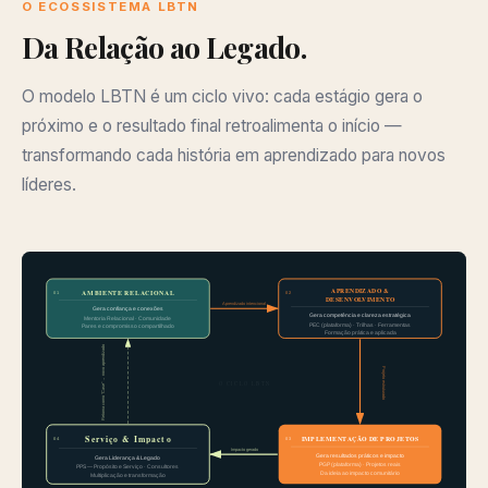
O ECOSSISTEMA LBTN
Da Relação ao Legado.
O modelo LBTN é um ciclo vivo: cada estágio gera o
próximo e o resultado final retroalimenta o início —
transformando cada história em aprendizado para novos
líderes.
APRENDIZADO &
AMBIENTE RELACIONAL
01
02
DESENVOLVIMENTO
Aprendizado intencional
Gera confiança e conexões
Gera competência e clareza estratégica
Mentoria Relacional · Comunidade
PEC (plataforma) · Trilhas · Ferramentas
Pares e compromisso compartilhado
Formação prática e aplicada
Retorna como "Case" → novo aprendizado
Projeto estruturado
O CICLO LBTN
Serviço & Impacto
IMPLEMENTAÇÃO DE PROJETOS
04
03
Impacto gerado
Gera resultados práticos e impacto
Gera Liderança & Legado
PGP (plataforma) · Projetos reais
PPS — Propósito e Serviço · Consultores
Da ideia ao impacto comunitário
Multiplicação e transformação